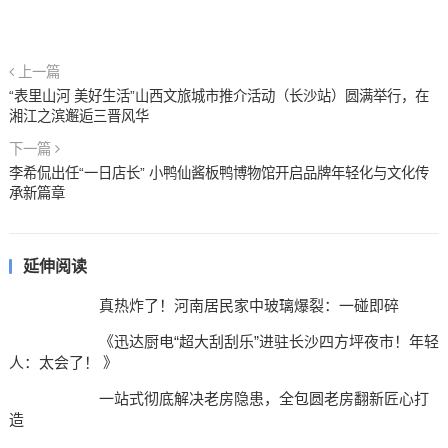
上一篇
“表里山河 美好生活”山西文旅城市推介活动（长沙站）圆满举行，在
湘江之滨邂逅三晋风华
下一篇
李希侃出任“一日店长” 小鸭仙酱板鸭博物馆开启品牌年轻化与文化传
承新篇章
延伸阅读
真热炸了！河南居民家中玻璃爆裂：一碰即碎
《迅达厨电“超大刮刮乐”进驻长沙四方坪夜市！年轻
人：太会了！ 》
一站式彻底解决老房隐患，全包圆老房翻新匠心打
造