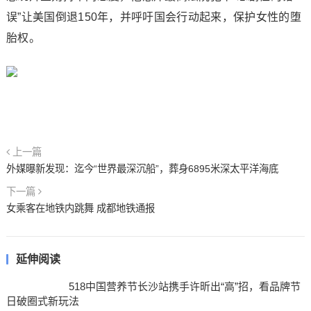
误”让美国倒退150年，并呼吁国会行动起来，保护女性的堕
胎权。
上一篇
外媒曝新发现：迄今“世界最深沉船”，葬身6895米深太平洋海底
下一篇
女乘客在地铁内跳舞 成都地铁通报
延伸阅读
518中国营养节长沙站携手许昕出“高”招，看品牌节
日破圈式新玩法