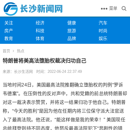
菜单
关注
经济
健康
汽车
房产
科技
旅游
时尚
教育
体育
品牌
娱乐
首页
热点
特朗普将美高法堕胎权裁决归功自己
来源：长沙生活网 时间：2022-06-24 22:37:49
当地时间24日，美国最高法院推翻确立堕胎权的判例“罗诉
韦德案”。在压倒性的反对声中，共和党籍的前总统特朗普却
对这一裁决表示赞赏，并将这一结果归功于他自己。特朗普
称，“今天的胜利”是因为他在任期内将三位保守派大法官送
入了最高法院。他还说，“能这样做是我的荣幸！” 美国现任
总统拜登则持不同态度，他怒斥最高法院犯下“悲剧性的错