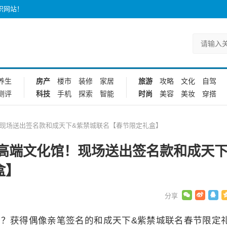
识网站！
养生
房产
楼市
装修
家居
旅游
攻略
文化
自驾
测评
科技
手机
探索
智能
时尚
美容
美妆
穿搭
现场送出签名款和成天下&紫禁城联名【春节限定礼盒】
高端文化馆！现场送出签名款和成天
盒】
验？获得偶像亲笔签名的和成天下&紫禁城联名春节限定