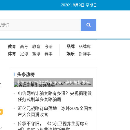
2026年8月9日 星期日
教育
高考
教育
考研
品牌
品牌库
体育
足球
篮球
赛事
娱乐
新鲜事
头条热榜
电信网络诈骗套路有多深？央视揭秘做任
下
务式刷单多套路骗局
电信网络诈骗套路有多深？央视揭秘做
任务式刷单多套路骗局
近亿元战略订单落地！冰峰2025全国客
户大会圆满收官
传承不守旧， 《北京卫视养生厨房专
礼
刊》唤醒百年非遗的新味觉