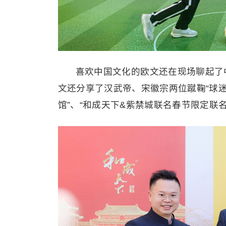
喜欢中国文化的欧文还在现场聊起了
文还分享了汉武帝、宋徽宗两位蹴鞠“球迷
馆”、“和成天下&紫禁城联名春节限定联