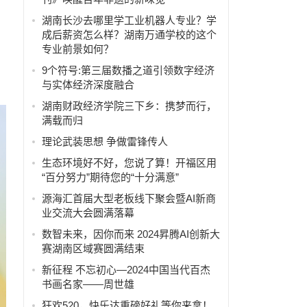
湖南长沙去哪里学工业机器人专业？学
成后薪资怎么样？湖南万通学校的这个
专业前景如何？
9个符号:第三届数播之道引领数字经济
与实体经济深度融合
湖南财政经济学院三下乡：携梦而行，
满载而归
理论武装思想 争做雷锋传人
生态环境好不好，您说了算！开福区用
“百分努力”期待您的“十分满意”
源海汇首届大型老板线下聚会暨AI新商
业交流大会圆满落幕
数智未来，因你而来 2024昇腾AI创新大
赛湖南区域赛圆满结束
新征程 不忘初心—2024中国当代百杰
书画名家——周世雄
狂欢520，快乐达重磅好礼等你来拿！