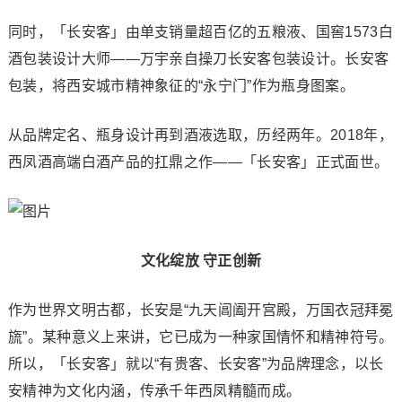
同时，「长安客」由单支销量超百亿的五粮液、国窖1573白
酒包装设计大师——万宇亲自操刀长安客包装设计。长安客
包装，将西安城市精神象征的“永宁门”作为瓶身图案。
从品牌定名、瓶身设计再到酒液选取，历经两年。2018年，
西凤酒高端白酒产品的扛鼎之作——「长安客」正式面世。
文化绽放 守正创新
作为世界文明古都，长安是“九天阊阖开宫殿，万国衣冠拜冕
旒”。某种意义上来讲，它已成为一种家国情怀和精神符号。
所以，「长安客」就以“有贵客、长安客”为品牌理念，以长
安精神为文化内涵，传承千年西凤精髓而成。