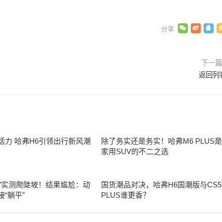
下一
返回列
活力 哈弗H6引领出行新风潮
除了务实还是务实！哈弗M6 PLUS是
家用SUV的不二之选
-V实测爬陡坡！结果尴尬：动
国货潮品对决，哈弗H6国潮版与CS5
“躺平”
PLUS谁更香？