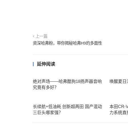
上一篇
资深哈弗粉，带你揭秘哈弗H9的多面性
延伸阅读
绝对声场——哈弗酷狗18扬声器音响
唤醒夏日
究竟有多好？
长续航+低油耗 创新超两田 国产混动
本田CR
三巨头哪家强？
力系统直接