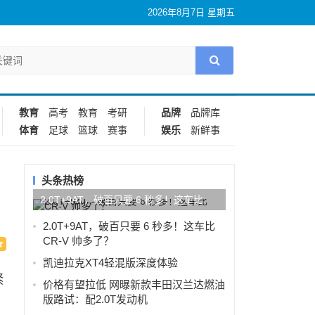
2026年8月7日 星期五
教育
高考
教育
考研
品牌
品牌库
体育
足球
篮球
赛事
娱乐
新鲜事
头条热榜
2.0T+9AT，破百只要 6 秒多！这车比
CR-V 帅多了？
2.0T+9AT，破百只要 6 秒多！这车比
CR-V 帅多了？
凯迪拉克XT4轻混版深度体验
紧
价格有望拉低 网曝新款丰田汉兰达燃油
版路试：配2.0T发动机