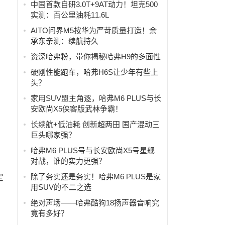
中国首款自研3.0T+9AT动力！坦克500
实测：百公里油耗11.6L
AITO问界M5按华为严苛质量打造！余
承东亲测：续航持久
资深哈弗粉，带你揭秘哈弗H9的多面性
硬刚性能跑车，哈弗H6S让少年有些上
头？
家用SUV盟主角逐，哈弗M6 PLUS与长
安欧尚X5侠客版武林争霸！
长续航+低油耗 创新超两田 国产混动三
巨头哪家强？
哈弗M6 PLUS号与长安欧尚X5号星舰
，
对战，谁的实力更强？
定
除了务实还是务实！哈弗M6 PLUS是家
用SUV的不二之选
绝对声场——哈弗酷狗18扬声器音响究
竟有多好？