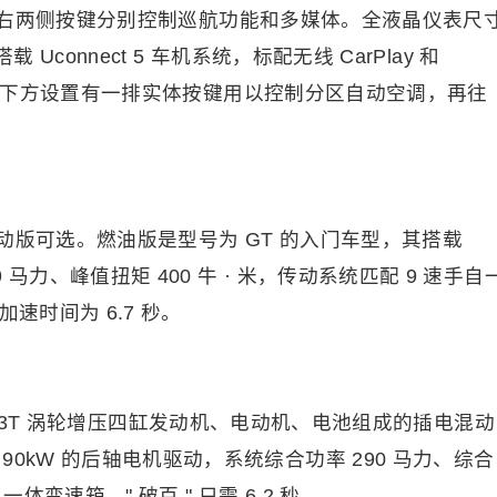
右两侧按键分别控制巡航功能和多媒体。全液晶仪表尺
 Uconnect 5 车机系统，标配无线 CarPlay 和
调出风口下方设置有一排实体按键用以控制分区自动空调，再往
版可选。燃油版是型号为 GT 的入门车型，其搭载
 马力、峰值扭矩 400 牛 · 米，传动系统匹配 9 速手自
加速时间为 6.7 秒。
1.3T 涡轮增压四缸发动机、电动机、电池组成的插电混动
0kW 的后轴电机驱动，系统综合功率 290 马力、综合
一体变速箱，" 破百 " 只需 6.2 秒。