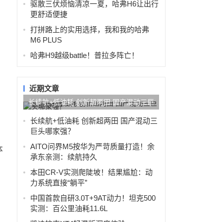
驱散三伏烦恼清凉一夏，哈弗H6让出行
更舒适便捷
米
打拼路上的实用选择，我和我的哈弗
M6 PLUS
哈弗H9越级battle！普拉多阵亡！
近期文章
长续航+低油耗 创新超两田 国产混动三巨
头哪家强？
长续航+低油耗 创新超两田 国产混动三
巨头哪家强？
AITO问界M5按华为严苛质量打造！余
体
承东亲测：续航持久
本田CR-V实测爬陡坡！结果尴尬：动
力系统直接“躺平”
中国首款自研3.0T+9AT动力！坦克500
实测：百公里油耗11.6L