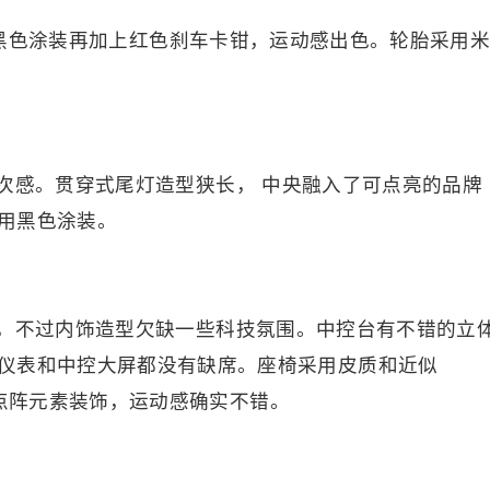
成，黑色涂装再加上红色刹车卡钳，运动感出色。轮胎采用
次感。贯穿式尾灯造型狭长， 中央融入了可点亮的品牌
用黑色涂装。
，不过内饰造型欠缺一些科技氛围。中控台有不错的立
仪表和中控大屏都没有缺席。座椅采用皮质和近似
红色点阵元素装饰，运动感确实不错。