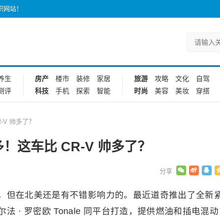
识网站！
养生
房产
楼市
装修
家居
旅游
攻略
文化
自驾
测评
科技
手机
探索
智能
时尚
美容
美妆
穿搭
R-V 帅多了？
秒多！这车比 CR-V 帅多了？
，但在北美还是有不错影响力的。最近道奇推出了全新
尔法 · 罗密欧 Tonale 同平台打造，提供燃油和插电混动