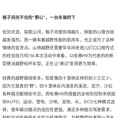
格子间关不住的“野心”，一台车装的下
仗剑天涯，探索山河，格子间里待得越久，挣脱的心理也就
越发强烈。而一辆有着越野性能的肌肉车，也正成为了这种
情绪的宣泄点。山地越野还需要早年间老炮儿们口口相传式
的经验技巧吗?从本次活动中来看，以哈弗H9为代表的的新
型硬派越野标杆车型，正在让“通过”变得更为简单。
经典的越野路线很多，但是像四十里峡这样的却少之又少，
因为它是真的“野”。四十里峡谷内湍急的溪流、泥泞、沙石
各种路况都随处可见，而哈弗H9所搭载的全地形控制系统提
供AUTO、运动、雪地、沙地、泥地、4L、ECO七种模式选
择，使车辆对路况的适应性更强，满足多种路况驾驶需求，
轻松应对各种恶劣天气与极端路况，为越野爱好者跋山涉水