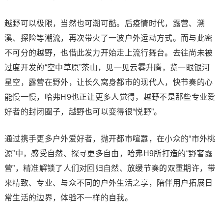
越野可以极限，当然也可潮可酷。后疫情时代，露营、溯
溪、探险等潮流，再次带火了一波户外运动方式。而与此密
不可分的越野，也借此发力开始走上流行舞台。去往尚未被
过度开发的“空中草原”茶山，见一见云雾升腾，览一眼银河
星空，露营在野外，让长久窝身都市的现代人，快节奏的心
能慢一慢，哈弗H9也正让更多人觉得，越野不是那些专业爱
好者的封闭圈子，越野也可以变得很“悦野”。
通过携手更多户外爱好者，抛开都市喧嚣，在小众的“市外桃
源”中，感受自然、探寻更多自由，哈弗H9所打造的“野奢露
营”，精准解锁了人们对回归自然、放缓节奏的双重期许，带
来精致、专业、与众不同的户外生活之享，陪伴用户拓展日
常生活的边界，体验不一样的自我。