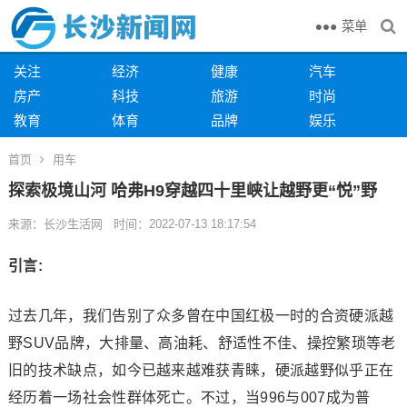
菜单
关注
经济
健康
汽车
房产
科技
旅游
时尚
教育
体育
品牌
娱乐
首页
用车
探索极境山河 哈弗H9穿越四十里峡让越野更“悦”野
来源：长沙生活网 时间：2022-07-13 18:17:54
引言:
过去几年，我们告别了众多曾在中国红极一时的合资硬派越
野SUV品牌，大排量、高油耗、舒适性不佳、操控繁琐等老
旧的技术缺点，如今已越来越难获青睐，硬派越野似乎正在
经历着一场社会性群体死亡。不过，当996与007成为普