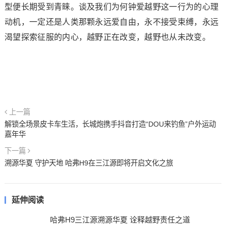
型便长期受到青睐。谈及我们为何钟爱越野这一行为的心理
动机，一定还是人类那颗永远爱自由，永不接受束缚，永远
渴望探索征服的内心，越野正在改变，越野也从未改变。
上一篇
解锁全场景皮卡车生活，长城炮携手抖音打造“DOU来钓鱼”户外运动
嘉年华
下一篇
溯源华夏 守护天地 哈弗H9在三江源即将开启文化之旅
延伸阅读
哈弗H9三江源溯源华夏 诠释越野责任之道