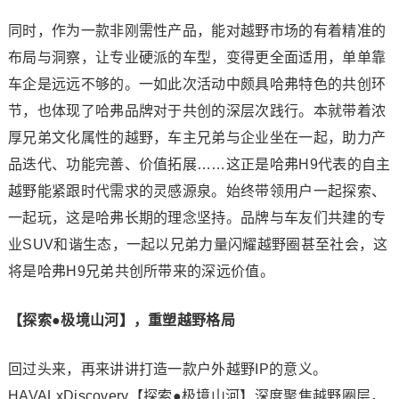
同时，作为一款非刚需性产品，能对越野市场的有着精准的
布局与洞察，让专业硬派的车型，变得更全面适用，单单靠
车企是远远不够的。一如此次活动中颇具哈弗特色的共创环
节，也体现了哈弗品牌对于共创的深层次践行。本就带着浓
厚兄弟文化属性的越野，车主兄弟与企业坐在一起，助力产
品迭代、功能完善、价值拓展……这正是哈弗H9代表的自主
越野能紧跟时代需求的灵感源泉。始终带领用户一起探索、
一起玩，这是哈弗长期的理念坚持。品牌与车友们共建的专
业SUV和谐生态，一起以兄弟力量闪耀越野圈甚至社会，这
将是哈弗H9兄弟共创所带来的深远价值。
【探索●极境山河】，重塑越野格局
回过头来，再来讲讲打造一款户外越野IP的意义。
HAVALxDiscovery【探索●极境山河】深度聚焦越野圈层，