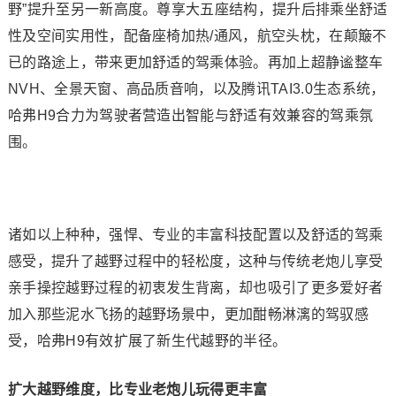
野”提升至另一新高度。尊享大五座结构，提升后排乘坐舒适
性及空间实用性，配备座椅加热/通风，航空头枕，在颠簸不
已的路途上，带来更加舒适的驾乘体验。再加上超静谧整车
NVH、全景天窗、高品质音响，以及腾讯TAI3.0生态系统，
哈弗H9合力为驾驶者营造出智能与舒适有效兼容的驾乘氛
围。
诸如以上种种，强悍、专业的丰富科技配置以及舒适的驾乘
感受，提升了越野过程中的轻松度，这种与传统老炮儿享受
亲手操控越野过程的初衷发生背离，却也吸引了更多爱好者
加入那些泥水飞扬的越野场景中，更加酣畅淋漓的驾驭感
受，哈弗H9有效扩展了新生代越野的半径。
扩大越野维度，比专业老炮儿玩得更丰富