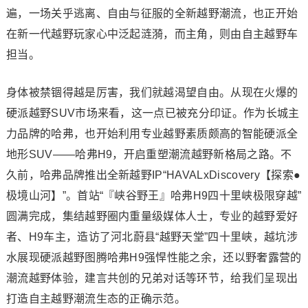
遍，一场关乎逃离、自由与征服的全新越野潮流，也正开始
在新一代越野玩家心中泛起涟漪，而主角，则由自主越野车
担当。
身体被禁锢得越是厉害，我们就越渴望自由。从现在火爆的
硬派越野SUV市场来看，这一点已被充分印证。作为长城主
力品牌的哈弗，也开始利用专业越野素质颇高的智能硬派全
地形SUV——哈弗H9，开启重塑潮流越野新格局之路。不
久前，哈弗品牌推出全新越野IP“HAVALxDiscovery【探索●
极境山河】”。首站“『峡谷野王』哈弗H9四十里峡极限穿越”
圆满完成，集结越野圈内重量级媒体人士，专业的越野爱好
者、H9车主，造访了河北蔚县“越野天堂”四十里峡，越坑涉
水展现硬派越野图腾哈弗H9强悍性能之余，还以野奢露营的
潮流越野体验，建言共创的兄弟对话等环节，给我们呈现出
打造自主越野潮流生态的正确示范。