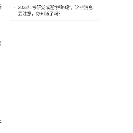
近
2023年考研党或迎“拦路虎”，这些消息
要注意，你知道了吗？
看
干