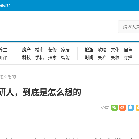
识网站！
养生
房产
楼市
装修
家居
旅游
攻略
文化
自驾
测评
科技
手机
探索
智能
时尚
美容
美妆
穿搭
怎么想的
研人，到底是怎么想的